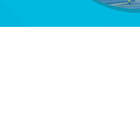
政府机关
军事单位
地产大
发布时间：2022-01-24