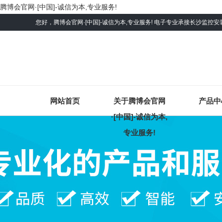
腾博会官网·[中国]-诚信为本,专业服务!
您好，腾博会官网·[中国]-诚信为本,专业服务! 电子专业承接长沙监控
网站首页
关于腾博会官网
产品中
·[中国]-诚信为本,
专业服务!